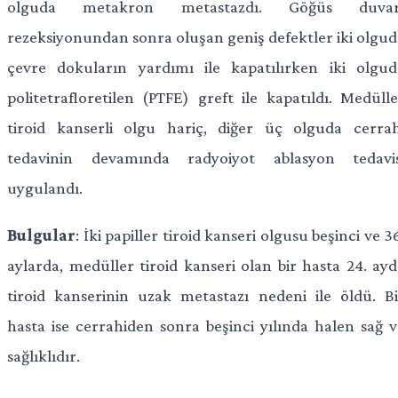
olguda metakron metastazdı. Göğüs duvar
rezeksiyonundan sonra oluşan geniş defektler iki olgud
çevre dokuların yardımı ile kapatılırken iki olgud
politetrafloretilen (PTFE) greft ile kapatıldı. Medülle
tiroid kanserli olgu hariç, diğer üç olguda cerrah
tedavinin devamında radyoiyot ablasyon tedavis
uygulandı.
Bulgular
: İki papiller tiroid kanseri olgusu beşinci ve 3
aylarda, medüller tiroid kanseri olan bir hasta 24. ayd
tiroid kanserinin uzak metastazı nedeni ile öldü. Bi
hasta ise cerrahiden sonra beşinci yılında halen sağ v
sağlıklıdır.