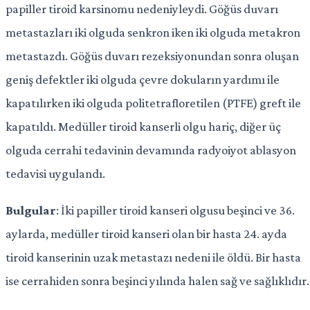
papiller tiroid karsinomu nedeniyleydi. Göğüs duvarı
metastazları iki olguda senkron iken iki olguda metakron
metastazdı. Göğüs duvarı rezeksiyonundan sonra oluşan
geniş defektler iki olguda çevre dokuların yardımı ile
kapatılırken iki olguda politetrafloretilen (PTFE) greft ile
kapatıldı. Medüller tiroid kanserli olgu hariç, diğer üç
olguda cerrahi tedavinin devamında radyoiyot ablasyon
tedavisi uygulandı.
Bulgular
: İki papiller tiroid kanseri olgusu beşinci ve 36.
aylarda, medüller tiroid kanseri olan bir hasta 24. ayda
tiroid kanserinin uzak metastazı nedeni ile öldü. Bir hasta
ise cerrahiden sonra beşinci yılında halen sağ ve sağlıklıdır.