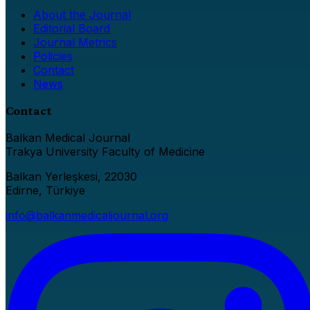
About the Journal
Editorial Board
Journal Metrics
Policies
Contact
News
Contact
Balkan Medical Journal
Trakya University Faculty of Medicine
Balkan Yerleşkesi, 22030
Edirne, Türkiye
info@balkanmedicaljournal.org