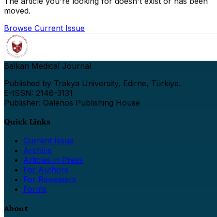
The article you're looking for doesn't exist or has been
moved.
Browse Current Issue
Balkan Medical Journal
Published by Trakya University, Edirne, Türkiye.
E-ISSN: 2146-3131
Publisher: Galenos Publishing House
Quick Links
Current Issue
Archive
Articles in Press
For Authors
For Reviewers
Forms
About